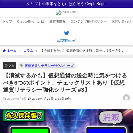
クリプトの未来をともに照らそう CryptoBright
トップ
CryptoBrightとは
運営者情報
コンテンツ制作ポリシー
お問い合わせ
公式X(Twitter)
ホーム
コラム
【消滅するかも】仮想通貨の送金時に気をつけるべき6つの
ポイント。チェックリストあり【仮想通貨リテラシー強化シリーズ #3】
コラム
仮想通貨リテラシー強化シリーズ
【消滅するかも】仮想通貨の送金時に気をつける
べき6つのポイント。チェックリストあり【仮想
通貨リテラシー強化シリーズ #3】
2024年5月5日
2024年7月27日
17分49秒