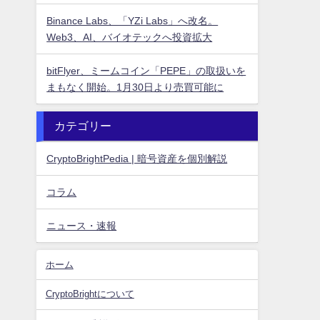
Binance Labs、「YZi Labs」へ改名。
Web3、AI、バイオテックへ投資拡大
bitFlyer、ミームコイン「PEPE」の取扱いを
まもなく開始。1月30日より売買可能に
カテゴリー
CryptoBrightPedia | 暗号資産を個別解説
コラム
ニュース・速報
ホーム
CryptoBrightについて