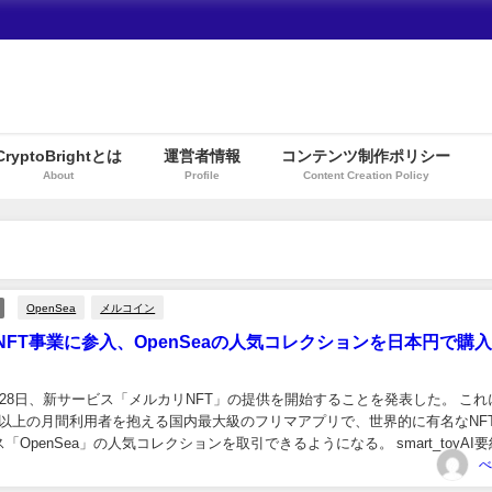
CryptoBrightとは
運営者情報
コンテンツ制作ポリシー
About
Profile
Content Creation Policy
OpenSea
メルコイン
NFT事業に参入、OpenSeaの人気コレクションを日本円で購
28日、新サービス「メルカリNFT」の提供を開始することを発表した。 これ
万人以上の月間利用者を抱える国内最大級のフリマアプリで、世界的に有名なNF
OpenSea」の人気コレクションを取引できるようになる。 smart_toyAI要
日から「メル...
べ