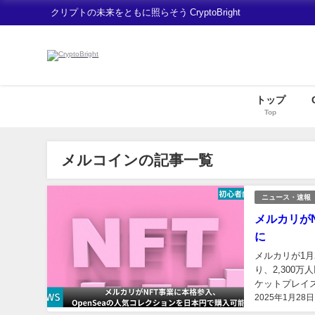
クリプトの未来をともに照らそう CryptoBright
トップ
Top
メルコインの記事一覧
ニュース・速報
メルカリが
に
メルカリが1月
り、2,300
ケットプレイス「
2025年1月28日
ルカリは1月28