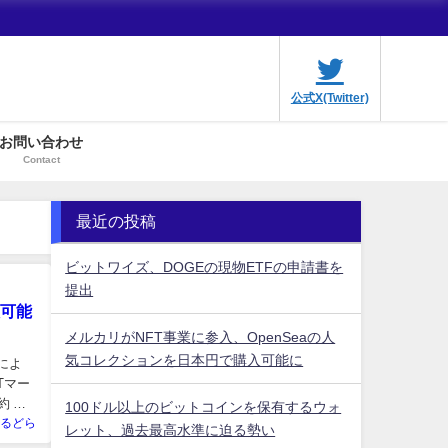
公式X(Twitter)
お問い合わせ
Contact
最近の投稿
ビットワイズ、DOGEの現物ETFの申請書を
提出
入可能
メルカリがNFT事業に参入、OpenSeaの人
気コレクションを日本円で購入可能に
によ
Tマー
約 メ
100ドル以上のビットコインを保有するウォ
るどら
レット、過去最高水準に迫る勢い